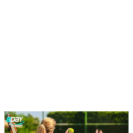
châu Á cung cấp nhiều biến thể khác nhau, từ cược 0,5
bàn, cược 1 bàn cho đến cược chấp cao hơn.
Cược hiệp 1, hiệp 2: Loại cược này cho phép người chơi cá
cược vào kết quả của hiệp đấu đầu tiên (hiệp 1) và hiệp
đấu thứ hai (hiệp 2). Đây là một lựa chọn lý tưởng cho
những người chơi muốn tham gia cá cược nhanh chóng và
linh hoạt.
Cược kết quả chính xác: Mặc dù tỷ lệ cược cao, nhưng loại
cược này cũng có thể mang lại phần thưởng lớn nếu bạn
dự đoán đúng.
Cược đội thắng: Cược đội thắng là loại cược cơ bản và đơn
giản nhất, khi người chơi chỉ cần dự đoán đội nào sẽ giành
chiến thắng trong trận đấu.