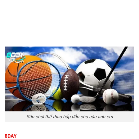
mạnh của Thể thao chính là tỷ lệ cược cao và đa dạng. Dù
bạn là ai, kinh nghiệm như thế nào, bạn sẽ luôn tìm thấy cơ
hội để chiến thắng với mức cược hợp lý. Tỷ lệ cược tại
8DAY luôn được điều chỉnh và cập nhật liên tục, giúp người
chơi có thể tận dụng tối đa các cơ hội cá cược
Sân chơi thể thao hấp dẫn cho các anh em
8DAY
cam kết bảo mật thông tin người chơi tuyệt đối, với