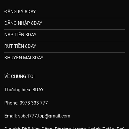
ĐĂNG KÝ 8DAY
ĐĂNG NHẬP 8DAY
NẠP TIỀN 8DAY
RÚT TIỀN 8DAY
KHUYẾN MÃI 8DAY
VỀ CHÚNG TÔI
Thương hiệu: 8DAY
Phone: 0978 333 777
Email:
ssbet777.top@gmail.com