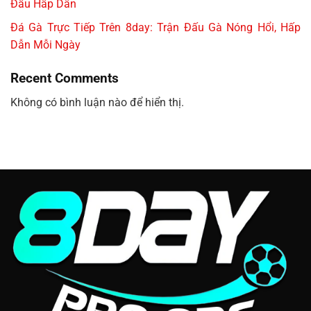
Đấu Hấp Dẫn
Đá Gà Trực Tiếp Trên 8day: Trận Đấu Gà Nóng Hổi, Hấp
Dẫn Mỗi Ngày
Recent Comments
Không có bình luận nào để hiển thị.