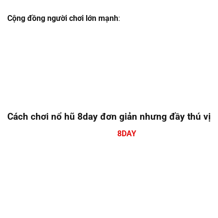
Cộng đồng người chơi lớn mạnh
:
Trò chơi không chỉ là một trò chơi cá nhân mà còn là nơi
giao lưu, chia sẻ kinh nghiệm của những người chơi khác.
Cộng đồng người chơi lớn mạnh giúp bạn có thêm động
lực và cảm hứng để chơi và kiếm thưởng. Bạn cũng có thể
tham gia các sự kiện, giải đấu hấp dẫn tổ chức trong game
để nhận thêm nhiều phần quà thú vị.
Cách chơi nổ hũ 8day đơn giản nhưng đầy thú vị
Để bắt đầu chơi game nổ hũ tại
8DAY
, người chơi chỉ cần
làm theo những bước cơ bản sau:
Chọn mức cược: Trước khi quay hũ, bạn cần chọn mức
cược phù hợp với khả năng tài chính của mình. Bạn có thể
điều chỉnh mức cược từ thấp đến cao tùy ý, giúp linh hoạt
trong quá trình chơi.