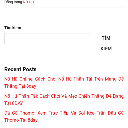
Đăng trong
NỔ HŨ
Tìm kiếm
TÌM
KIẾM
Recent Posts
Nổ Hũ Online: Cách Chơi Nổ Hũ Thần Tài Trên Mạng Dễ
Thắng Tại 8day
Nổ Hũ Thần Tài: Cách Chơi Và Mẹo Chiến Thắng Dễ Dàng
Tại 8DAY
Đá Gà Thomo: Xem Trực Tiếp Và Soi Kèo Trận Đấu Gà
Thomo Tại 8day