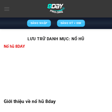
Bỏ
qua
nội
dung
ĐĂNG NHẬP
ĐĂNG KÝ + 88K
LƯU TRỮ DANH MỤC:
NỔ HŨ
Nổ hũ 8DAY
là một trò chơi hấp dẫn, kết hợp giữa may
mắn và chiến thuật, mang đến cho người chơi cơ hội nhận
được những phần thưởng cực kỳ giá trị. Trò chơi này đã và
đang trở thành một trong những lựa chọn giải trí yêu thích
của đông đảo người chơi, bởi tính hấp dẫn, dễ chơi và
những giải thưởng có giá trị lên tới hàng triệu đồng. Hãy
cùng tìm hiểu về nổ hũ và lý do vì sao trò chơi này lại thu
hút người chơi đến vậy.
Giới thiệu về nổ hũ 8day
Nổ hũ 8DAY là trò chơi slot online, nơi người chơi quay các