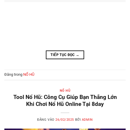
Nổ hũ thần tài là một trong những trò chơi trực tuyến hấp
dẫn và phổ biến tại các sòng bạc trực tuyến, đặc biệt là tại
8day. Trò chơi đã tạo nên sức hút cho mọi người chơi bởi
những phần thưởng giá trị cực kỳ hấp dẫn mà còn bởi yếu
tố may…
TIẾP TỤC ĐỌC
→
Đăng trong
NỔ HŨ
NỔ HŨ
Tool Nổ Hũ: Công Cụ Giúp Bạn Thắng Lớn
Khi Chơi Nổ Hũ Online Tại 8day
ĐĂNG VÀO
26/02/2025
BỞI
ADMIN