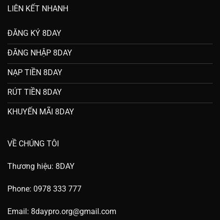
LIÊN KẾT NHANH
ĐĂNG KÝ 8DAY
ĐĂNG NHẬP 8DAY
NẠP TIỀN 8DAY
RÚT TIỀN 8DAY
KHUYẾN MÃI 8DAY
VỀ CHÚNG TÔI
Thương hiệu: 8DAY
Phone: 0978 333 777
Email:
8daypro.org@gmail.com