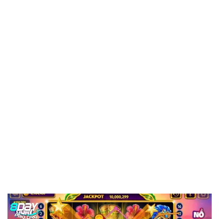
cuộn hũ để tìm kiếm các biểu tượng giống nhau nhằm
trúng thưởng. Trò chơi này được thiết kế với đồ họa đẹp
mắt, giao diện thân thiện, dễ sử dụng, giúp người chơi dễ
dàng tham gia ngay cả khi lần đầu làm quen với game.
Điều đặc biệt ở game chính là cơ hội nhận được các giải
thưởng cực kỳ giá trị, bao gồm cả tiền mặt và những món
quà hấp dẫn khác.
Trò chơi này rất dễ chơi, người chơi chỉ cần chọn mức cược
và quay các cuộn hũ để xem các biểu tượng có trùng khớp
hay không. Nếu bạn may mắn, bạn sẽ nhận được những
phần thưởng vô cùng giá trị. Với những vòng quay đặc biệt,
người chơi có thể nhân đôi, nhân ba hoặc thậm chí nhân
hàng chục lần số tiền đã cược, tạo nên những cơ hội trúng
thưởng lớn ngay trong từng ván chơi.