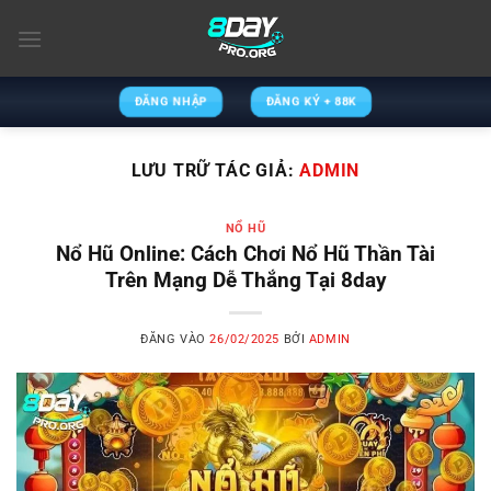
Bỏ
qua
nội
dung
ĐĂNG NHẬP
ĐĂNG KÝ + 88K
LƯU TRỮ TÁC GIẢ:
ADMIN
NỔ HŨ
Nổ Hũ Online: Cách Chơi Nổ Hũ Thần Tài
Trên Mạng Dễ Thắng Tại 8day
ĐĂNG VÀO
26/02/2025
BỞI
ADMIN