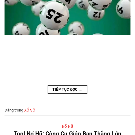
Soi cầu chuẩn 247 là một trong những hình thức dự đoán
kết quả xổ số phổ biến tại Việt Nam. Với sự phát triển của
công nghệ, nhiều nền tảng hỗ trợ người chơi trong việc soi
cầu trở nên hiệu quả hơn. Trong bài viết này, chúng ta sẽ
cùng khám phá những…
TIẾP TỤC ĐỌC
→
Đăng trong
XỔ SỐ
NỔ HŨ
Tool Nổ Hũ: Công Cụ Giúp Bạn Thắng Lớn