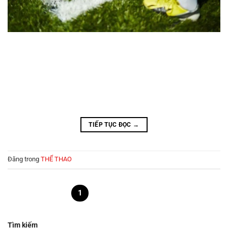
Trong bóng đá, ngoài các kèo truyền thống như kèo tài xỉu
hay kèo châu Á, kèo phạt góc cũng là một hình thức cá
cược khá phổ biến và thu hút được sự quan tâm của nhiều
người chơi. Đặc biệt tại các nhà cái uy tín như 8DAY, kèo
phạt góc trở thành…
TIẾP TỤC ĐỌC
→
Đăng trong
THỂ THAO
1
2
3
Tìm kiếm