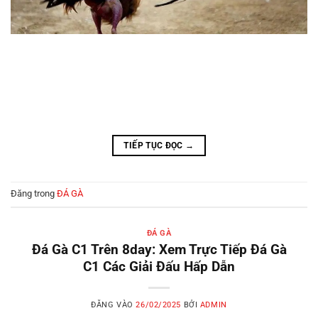
Đá gà Thomo là trò chơi hấp dẫn, kết hợp giải trí và cơ hội
soi kèo đầy kịch tính. Giờ đây, bạn có thể theo dõi trực tiếp
những trận đấu đỉnh cao trên 8DAY mọi lúc, mọi nơi! Đá Gà
Thomo là gì? Đá gà Thomo là hình thức thi đấu gà chọi…
TIẾP TỤC ĐỌC
→
Đăng trong
ĐÁ GÀ
ĐÁ GÀ
Đá Gà C1 Trên 8day: Xem Trực Tiếp Đá Gà
C1 Các Giải Đấu Hấp Dẫn
ĐĂNG VÀO
26/02/2025
BỞI
ADMIN