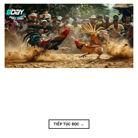
Đá Gà C1 là giải đấu đỉnh cao luôn thu hút đông đảo
người hâm mộ. Với chất lượng đẳng cấp và những màn so
tài kịch tính, đá gà C1 trên 8DAY đã trở thành điểm đến lý
tưởng cho những ai đam mê môn thể thao này. Đá gà C1 –
giải đấu…
TIẾP TỤC ĐỌC
→