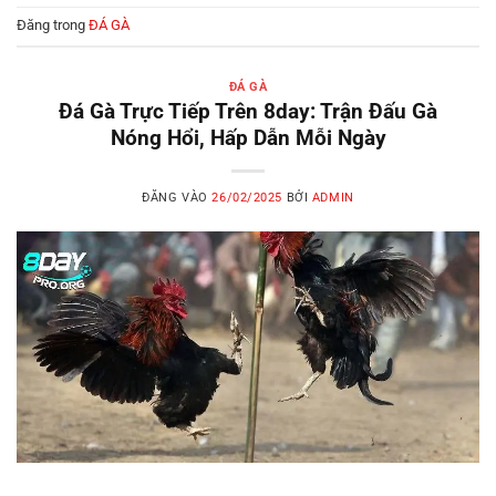
Đăng trong
ĐÁ GÀ
ĐÁ GÀ
Đá Gà Trực Tiếp Trên 8day: Trận Đấu Gà
Nóng Hổi, Hấp Dẫn Mỗi Ngày
ĐĂNG VÀO
26/02/2025
BỞI
ADMIN