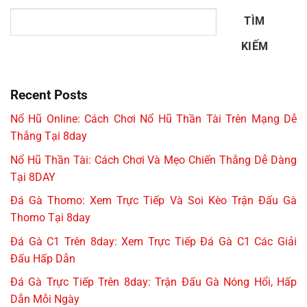
TÌM
KIẾM
Recent Posts
Nổ Hũ Online: Cách Chơi Nổ Hũ Thần Tài Trên Mạng Dễ
Thắng Tại 8day
Nổ Hũ Thần Tài: Cách Chơi Và Mẹo Chiến Thắng Dễ Dàng
Tại 8DAY
Đá Gà Thomo: Xem Trực Tiếp Và Soi Kèo Trận Đấu Gà
Thomo Tại 8day
Đá Gà C1 Trên 8day: Xem Trực Tiếp Đá Gà C1 Các Giải
Đấu Hấp Dẫn
Đá Gà Trực Tiếp Trên 8day: Trận Đấu Gà Nóng Hổi, Hấp
Dẫn Mỗi Ngày